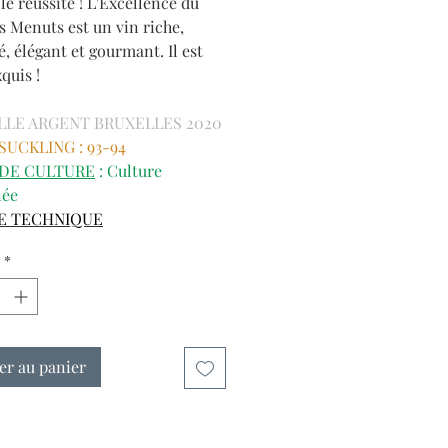
le réussite ! L'Excellence du
s Menuts est un vin riche,
, élégant et gourmant. Il est
quis !
LLE ARGENT BRUXELLES 2020
SUCKLING : 93-94
DE CULTURE
: Culture
née
HE TECHNIQUE
*
er au panier