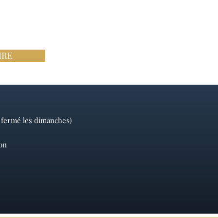
IRE
, fermé les dimanches)
ion