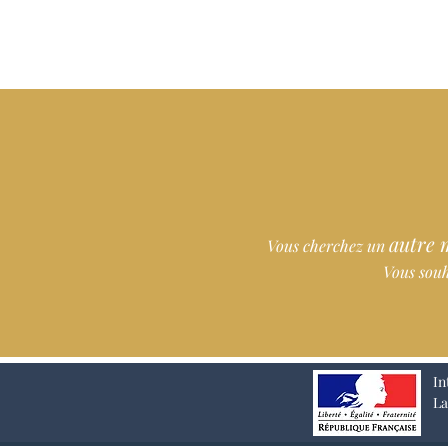
autre 
Vous cherchez
un
Vous souh
In
La