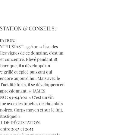
STATION & CONSEILS:
TATION:
THUSIAST : 93/100 « Issu des
illes vignes de ce domaine, c'est un
 et concentré. Elevé pendant 18
barrique, il a développé un
e grillé et épicé puissant qui
encore aujourd'hui. Mais avec le
t l'acidité forts, il se développera en
impressionnant. » JAMES
G : 93-94/100 « C'est un vin
que avec des touches de chocolats
 noires. Corps moyen et sur le fuit.
ntastique! »
L DE DÉGUSTATION:
entre 2025 et 2055