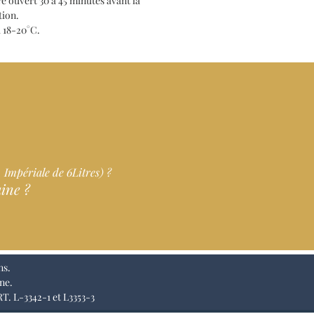
e ouvert 30 à 45 minutes avant la
tion.
à 18-20°C.
 Impériale de 6Litres) ?
ine ?
ns.
gne.
 L-3342-1 et L3353-3