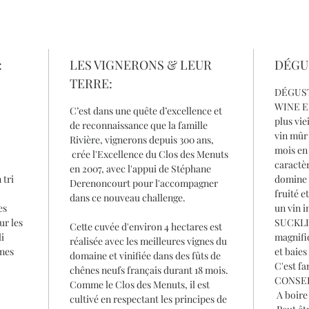
:
LES VIGNERONS & LEUR
DÉGU
TERRE:
DÉGUS
WINE EN
C’est dans une quête d’excellence et
plus vie
de reconnaissance que la famille
vin mûr
Rivière, vignerons depuis 300 ans,
mois en 
crée l'Excellence du Clos des Menuts
caractèr
en 2007, avec l'appui de Stéphane
 tri
domine 
Derenoncourt pour l'accompagner
fruité e
dans ce nouveau challenge.
es
un vin 
ur les
SUCKLIN
Cette cuvée d'environ 4 hectares est
li
magnifi
réalisée avec les meilleures vignes du
ênes
et baies
domaine et vinifiée dans des fûts de
C'est fa
chênes neufs français durant 18 mois.
CONSEI
Comme le Clos des Menuts, il est
A boire 
cultivé en respectant les principes de