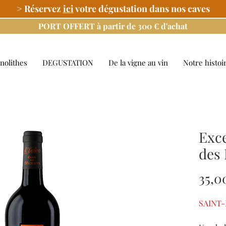
> Réservez
ici
votre dégustation dans nos caves
PORT OFFERT à partir de 300 € d'achat
nolithes
DEGUSTATION
De la vigne au vin
Notre histoi
Exce
des
35,0
SAINT