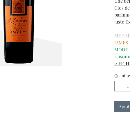
Une bel
Clos de
parfumé
juste Ex
MEDAI
JAMES 
MODE 
raison
> FIC
Quantité
Ajout