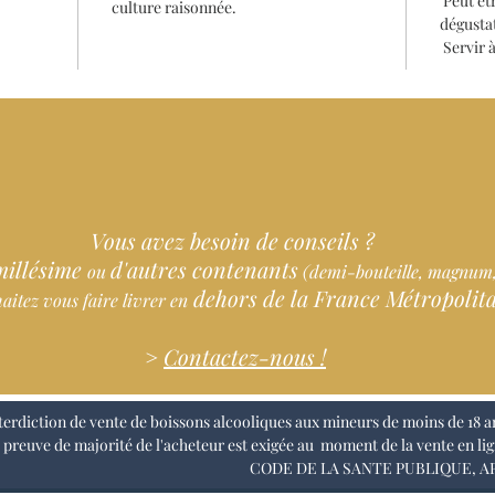
Peut êtr
culture raisonnée.
dégusta
Servir 
Vous avez besoin de conseils ?
millésime
d'autres contenants
ou
(demi-bouteille, ma
gnum,
dehors de la France Métropolita
aitez vous faire livrer en
>
Contactez-nous !
terdiction de vente de boissons alcooliques aux mineurs de moins de 18 a
 preuve de majorité de l'acheteur est exigée au moment de la vente en li
CODE DE LA SANTE PUBLIQUE, ART.