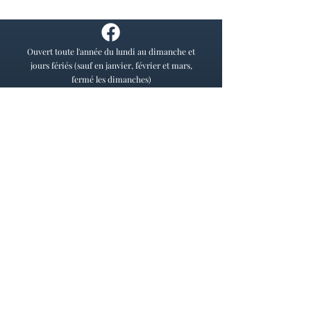
Ouvert toute l'année du lundi au dimanche et
jours fériés (sauf en janvier, février et mars,
fermé les dimanches)
Eté : 10h-18h ; Hiver : 10h-17h
05 57 74 45 77
;
closdesmenuts@live.fr
; 2 place
du chapitre à Saint-Emilion
- Visite libre et gratuite sans RDV -
- Réservation d'une dégustation
ici
-