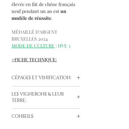
élevée en fût de chêne français
neuf pendant un an est
un
modèle de réussite
.
MÉDAILLÉ D'ARGENT
BRUXELLES 2024
MODE DE CULTURE
: HVE 3
>FICHE TECHNIQUE:
CÉPAGES ET VINIFICATION:
CÉPAGES :
LES VIGNERONS & LEUR
90% Merlot
TERRE:
10% Cabernet Franc
La Grande Dame du Château de
VINIFICATION :
CONSEILS:
Lavagnac est cultivé par Michèle et
La vinification en cuves inox
Philippe Rivière, vignerons de
thermorégulées et en fût de chêne
CONSEILS DE DÉGUSTATION