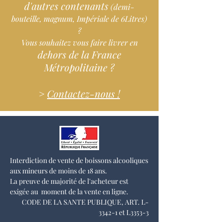
d'autres contenants
(demi-
reconnaissance officielle de la
bouteille, ma
performance environnementale des
gnum, Impériale de 6Litres)
viticulteurs".
?
Vous souhaitez vous faire livrer en
dehors de la France
Métropolitaine ?
>
Contactez-nous !
Interdiction de vente de boissons alcooliques
aux mineurs de moins de 18 ans.
La preuve de majorité de l'acheteur est
exigée au moment de la vente en ligne.
CODE DE LA SANTE PUBLIQUE, ART. L-
3342-1 et L3353-3