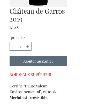
Château de Garros
2019
Prix
7,50 €
Quantité
*
Ajouter au panier
BORDEAUX SUPÉRIEUR
Certifié "Haute Valeur
Environnemental",
ce 100%
Merlot est irrésistible
.