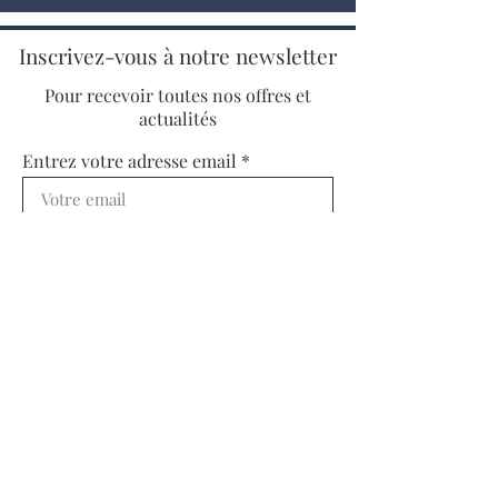
Inscrivez-vous à notre newsletter
Pour recevoir toutes nos offres et
actualités
Entrez votre adresse email
S'INSCRIRE
Ouvert toute l'année du lundi au dimanche et
jours fériés (sauf en janvier, février et mars,
fermé les dimanches)
Eté : 10h-18h ; Hiver : 10h-17h
05 57 74 45 77
;
closdesmenuts@live.fr
; 2 place
du chapitre à Saint-Emilion